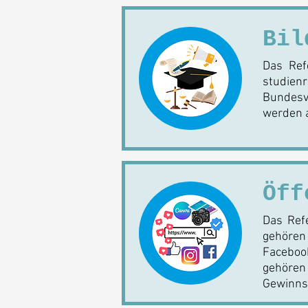
Bil
Das Ref
studien
Bundesv
werden a
Öff
Das Refe
gehören 
Facebook
gehören 
Gewinnsp