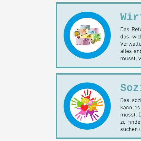
Wir
Das Refe
das wic
Verwaltu
alles an
musst, w
Soz
Das sozi
kann es 
musst. D
zu find
suchen u